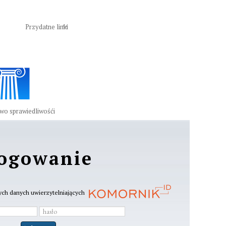
Przydatne linki
two sprawiedliwośći
ogowanie
ych danych uwierzytelniających