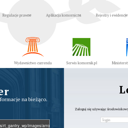
Regulacje prawne
Aplikacja komornicza
Rejestry i ewidencje
Wydawnictwo currenda
Serwis komornik.pl
Ministers
L
er
nformacje na bieżąco.
Zaloguj się używając środowiskow